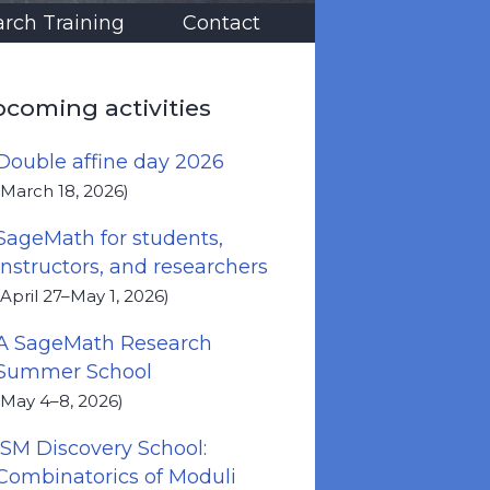
rch Training
Contact
coming activities
Double affine day 2026
(March 18, 2026)
SageMath for students,
instructors, and researchers
(April 27–May 1, 2026)
A SageMath Research
Summer School
(May 4–8, 2026)
ISM Discovery School:
Combinatorics of Moduli