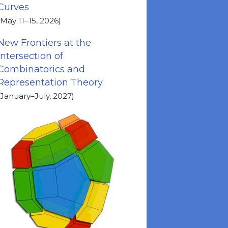
Curves
(May 11–15, 2026)
New Frontiers at the
Intersection of
Combinatorics and
Representation Theory
(January–July, 2027)