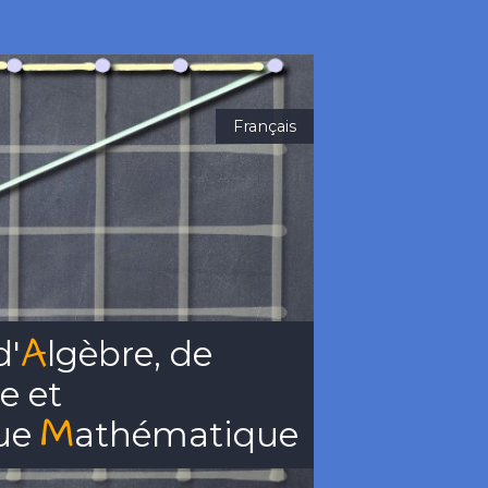
Français
A
d'
lgèbre
, de
re
et
M
ue
athématique