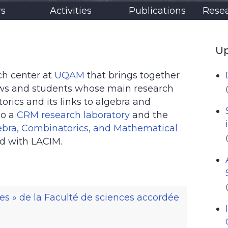
s
Activities
Publications
Resea
Up
rch center at
UQAM
that brings together
lows and students whose main research
rics and its links to algebra and
so a
CRM research laboratory
and the
ebra, Combinatorics, and Mathematical
ed with LACIM.
s » de la Faculté de sciences accordée