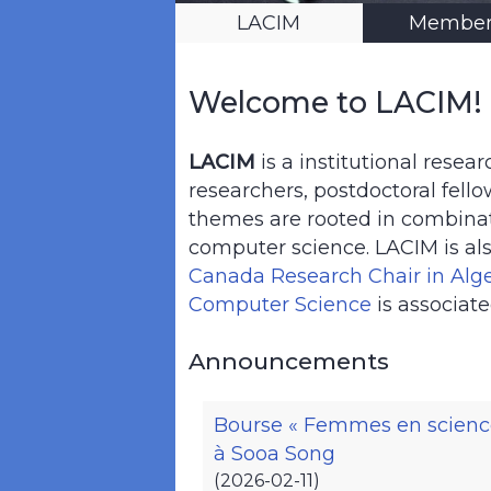
LACIM
Member
Welcome to LACIM!
LACIM
is a institutional resea
researchers, postdoctoral fel
themes are rooted in combinato
computer science. LACIM is al
Canada Research Chair in Alg
Computer Science
is associat
Announcements
Bourse « Femmes en science
à Sooa Song
(2026-02-11)