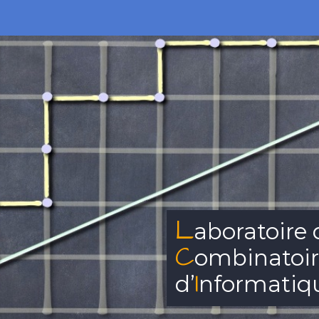
L
aboratoire
C
ombinatoi
I
d’
nformatiq