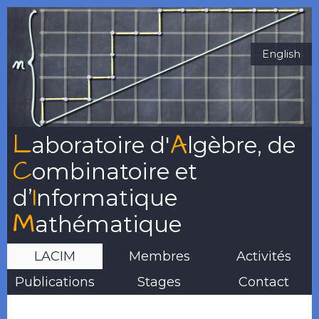
English
L
A
aboratoire
d'
lgèbre
, de
C
ombinatoire
et
I
d’
nformatique
M
athématique
LACIM
Membres
Activités
Publications
Stages
Contact